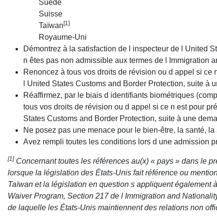
Suède
Suisse
[1]
Taïwan
Royaume-Uni
Démontrez à la satisfaction de l inspecteur de l United
n êtes pas non admissible aux termes de l Immigration an
Renoncez à tous vos droits de révision ou d appel si ce n
l United States Customs and Border Protection, suite à
Réaffirmez, par le biais d identifiants biométriques (com
tous vos droits de révision ou d appel si ce n est pour pr
States Customs and Border Protection, suite à une dem
Ne posez pas une menace pour le bien-être, la santé, la 
Avez rempli toutes les conditions lors d une admission 
[1]
Concernant toutes les références au(x) « pays » dans le pré
lorsque la législation des États-Unis fait référence ou menti
Taïwan et la législation en question s appliquent également à
Waiver Program, Section 217 de l Immigration and Nationality
de laquelle les États-Unis maintiennent des relations non off