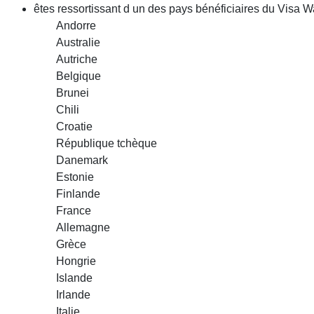
êtes ressortissant d un des pays bénéficiaires du Visa Wai
Andorre
Australie
Autriche
Belgique
Brunei
Chili
Croatie
République tchèque
Danemark
Estonie
Finlande
France
Allemagne
Grèce
Hongrie
Islande
Irlande
Italie