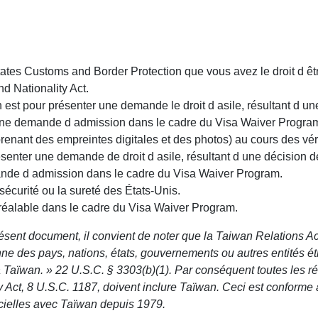
 States Customs and Border Protection que vous avez le droit d 
d Nationality Act.
 est pour présenter une demande le droit d asile, résultant d une
 une demande d admission dans le cadre du Visa Waiver Progra
prenant des empreintes digitales et des photos) au cours des vér
ésenter une demande de droit d asile, résultant d une décision de
ande d admission dans le cadre du Visa Waiver Program.
sécurité ou la sureté des États-Unis.
préalable dans le cadre du Visa Waiver Program.
sent document, il convient de noter que la Taiwan Relations Act 
onne des pays, nations, états, gouvernements ou autres entités 
 Taïwan. » 22 U.S.C. § 3303(b)(1). Par conséquent toutes les réf
 Act, 8 U.S.C. 1187, doivent inclure Taïwan. Ceci est conforme 
icielles avec Taïwan depuis 1979.