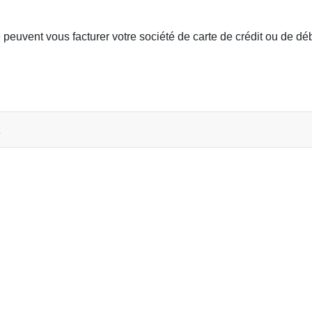
euvent vous facturer votre société de carte de crédit ou de déb
DE ESTA SI… ?
s