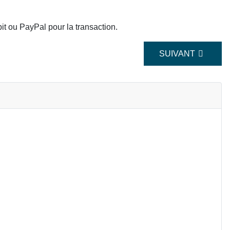
it ou PayPal pour la transaction.
ARTICLE SUIVANT
SUIVANT