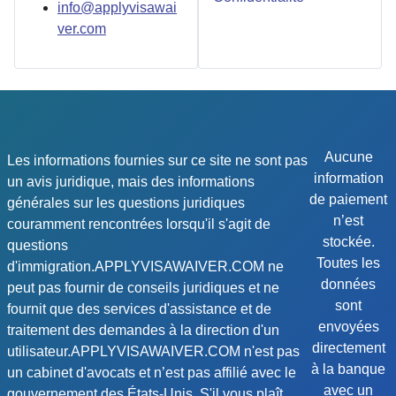
info@applyvisawai
ver.com
Aucune
Les informations fournies sur ce site ne sont pas
information
un avis juridique, mais des informations
de paiement
générales sur les questions juridiques
n’est
couramment rencontrées lorsqu'il s'agit de
stockée.
questions
Toutes les
d'immigration.APPLYVISAWAIVER.COM ne
données
peut pas fournir de conseils juridiques et ne
sont
fournit que des services d'assistance et de
envoyées
traitement des demandes à la direction d'un
directement
utilisateur.APPLYVISAWAIVER.COM n'est pas
à la banque
un cabinet d'avocats et n’est pas affilié avec le
avec un
gouvernement des États-Unis. S'il vous plaît