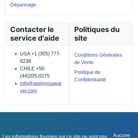
Dépannage
Contacter le
Politiques du
service d'aide
site
USA +1 (305) 777-
Conditions Générales
8238
de Vente
CHILE +56
Politique de
(44)205-0275
Confidentialité
info@applyvisawai
ver.com
Aucune
Les informations fournies sur ce site ne sont pas