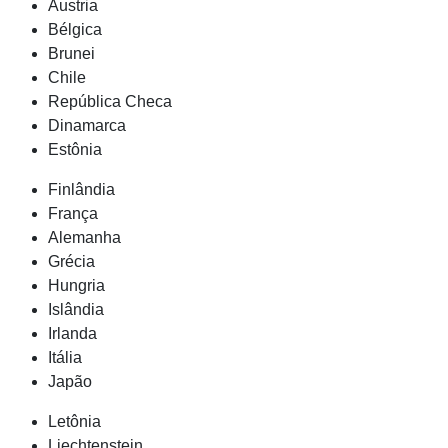
Áustria
Bélgica
Brunei
Chile
República Checa
Dinamarca
Estônia
Finlândia
França
Alemanha
Grécia
Hungria
Islândia
Irlanda
Itália
Japão
Letônia
Liechtenstein