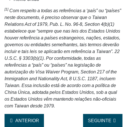
[1]
Com respeito a todas as referências a ‘país” ou “países”
neste documento, é preciso observar que o Taiwan
Relations Act of 1979, Pub. L. No. 96-8, Section 4(b)(1)
estabelece que “sempre que nas leis dos Estados Unidos
houver referência a países estrangeiros, nações, estados,
governos ou entidades semelhantes, tais termos deverão
incluir e tais leis se aplicarão em referência a Taiwan”. 22
U.S.C. § 3303(b)(1). Por conformidade, todas as
referências a “país” ou “países” na legislação de
autorização do Visa Waiver Program, Section 217 of the
Immigration and Nationality Act, 8 U.S.C. 1187, incluem
Taiwan. Essa inclusão está de acordo com a política de
China Única, adotada pelos Estados Unidos, sob a qual
os Estados Unidos vêm mantendo relações não-oficiais
com Taiwan desde 1979.
ARTIGO ANTERIOR: SE TIVER UMA AUTORIZAÇÃO EST
ARTIGO SEGUINT
ANTERIOR
SEGUINTE