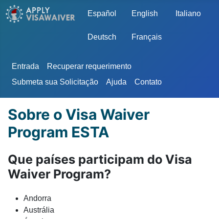
Escolha o seu idioma
Español
English
Italiano
Deutsch
Français
Entrada
Recuperar requerimento
Submeta sua Solicitação
Ajuda
Contato
Sobre o Visa Waiver
Program ESTA
Que países participam do Visa
Waiver Program?
Andorra
Austrália