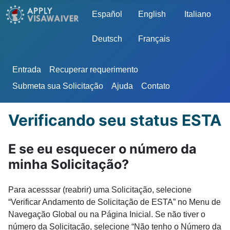
Escolha o seu idioma
Español
English
Italiano
Deutsch
Français
Entrada
Recuperar requerimento
Submeta sua Solicitação
Ajuda
Contato
Verificando seu status ESTA
E se eu esquecer o número da
minha Solicitação?
Para acesssar (reabrir) uma Solicitação, selecione
“Verificar Andamento de Solicitação de ESTA” no Menu de
Navegação Global ou na Página Inicial. Se não tiver o
número da Solicitação, selecione “Não tenho o Número da