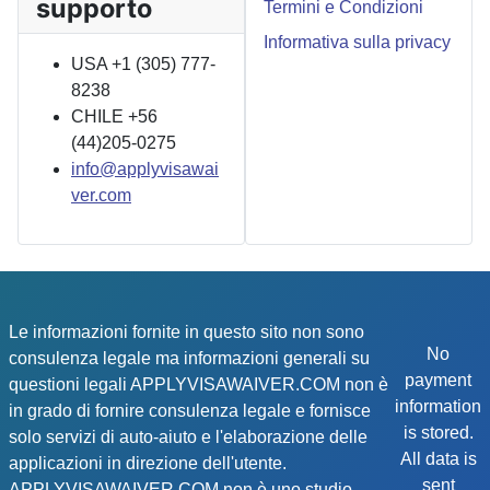
supporto
Termini e Condizioni
Informativa sulla privacy
USA +1 (305) 777-
8238
CHILE +56
(44)205-0275
info@applyvisawai
ver.com
Le informazioni fornite in questo sito non sono
No
consulenza legale ma informazioni generali su
payment
questioni legali APPLYVISAWAIVER.COM non è
information
in grado di fornire consulenza legale e fornisce
is stored.
solo servizi di auto-aiuto e l'elaborazione delle
All data is
applicazioni in direzione dell'utente.
sent
APPLYVISAWAIVER.COM non è uno studio