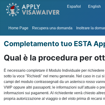
Seleziona la tua lingua
Español
English
Home Page
Recupera una domanda
Inoltrare la dom
Completamento tuo ESTA App
Qual è la procedura per o
È necessario completare il Modulo Individuale per richiedere
sotto la voce "Richiedi" nel menu generale. Nel caso in cui si
campi del modulo contrassegnati da un asterisco rosso vanno 
VWP oppure altri passaporti; le informazioni sull’attuale o prec
informazioni sui pagamenti. Al richiedente verrà chiesto altr
propria autorizzazione al viaggio o del visto prima di recarsi n