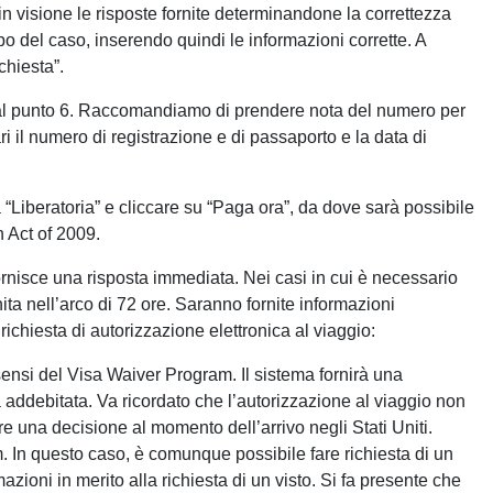
 visione le risposte fornite determinandone la correttezza
po del caso, inserendo quindi le informazioni corrette. A
chiesta”.
ne al punto 6. Raccomandiamo di prendere nota del numero per
 il numero di registrazione e di passaporto e la data di
“Liberatoria” e cliccare su “Paga ora”, da dove sarà possibile
n Act of 2009.
ornisce una risposta immediata. Nei casi in cui è necessario
ta nell’arco di 72 ore. Saranno fornite informazioni
 richiesta di autorizzazione elettronica al viaggio:
i sensi del Visa Waiver Program. Il sistema fornirà una
addebitata. Va ricordato che l’autorizzazione al viaggio non
e una decisione al momento dell’arrivo negli Stati Uniti.
am. In questo caso, è comunque possibile fare richiesta di un
mazioni in merito alla richiesta di un visto. Si fa presente che