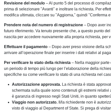
Revisione del modulo
– Al punto 5 del processo di compilaz
prima di selezionare "Avanti" e inoltrare la richiesta. Per eff
modifica ultimata, cliccare su "Aggiorna," quindi "Conferma e
Prendere nota del numero di registrazione
– Dopo aver ino
futuro riferimento. Va tenuto presente che, a questo punto del
nascita per accedere nuovamente alla propria richiesta, per v
Effettuare il pagamento
– Dopo aver preso visione della sch
arrivare all’operazione finale per inserire i dati relativi al p
Per verificare lo stato della richiesta
– Nella maggior parte d
un periodo di tempo più lungo per l’elaborazione della richies
specifiche su come verificare lo stato di una richiesta nel caso 
Autorizzazione approvata.
La richiesta è stata approvata
schermata sulla quale sono contenuti gli estremi relativ
è garanzia di ingresso negli Stati Uniti, in quanto spett
Viaggio non autorizzato.
Il/la richiedente non è autoriz
visto di viaggio al Department of State. Si prega di visitar