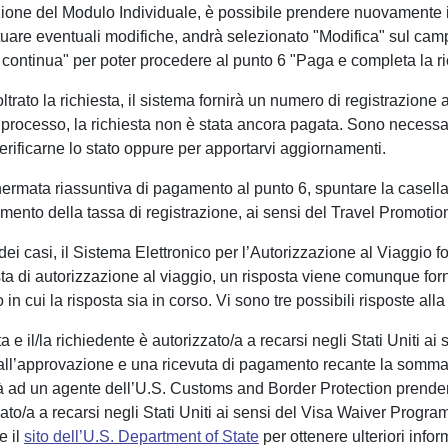
ione del Modulo Individuale, è possibile prendere nuovamente in
ettuare eventuali modifiche, andrà selezionato "Modifica" sul cam
 continua" per poter procedere al punto 6 "Paga e completa la ri
ltrato la richiesta, il sistema fornirà un numero di registrazio
 processo, la richiesta non è stata ancora pagata. Sono necessari
erificarne lo stato oppure per apportarvi aggiornamenti.
ermata riassuntiva di pagamento al punto 6, spuntare la casella 
agamento della tassa di registrazione, ai sensi del Travel Promotio
ei casi, il Sistema Elettronico per l’Autorizzazione al Viaggio f
ta di autorizzazione al viaggio, un risposta viene comunque forni
in cui la risposta sia in corso. Vi sono tre possibili risposte alla
 e il/la richiedente è autorizzato/a a recarsi negli Stati Uniti a
i all’approvazione e una ricevuta di pagamento recante la somma 
erà ad un agente dell’U.S. Customs and Border Protection prender
zato/a a recarsi negli Stati Uniti ai sensi del Visa Waiver Progr
e il
sito dell’U.S. Department of State
per ottenere ulteriori infor