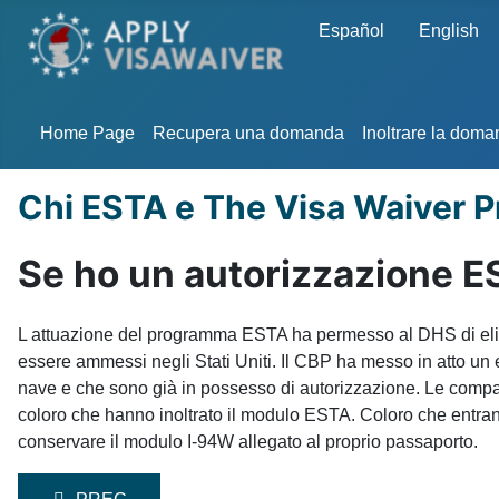
Seleziona la tua lingua
Español
English
Home Page
Recupera una domanda
Inoltrare la dom
Chi ESTA e The Visa Waiver 
Se ho un autorizzazione E
L attuazione del programma ESTA ha permesso al DHS di elimi
essere ammessi negli Stati Uniti. Il CBP ha messo in atto un 
nave e che sono già in possesso di autorizzazione. Le compagni
coloro che hanno inoltrato il modulo ESTA. Coloro che entran
conservare il modulo I-94W allegato al proprio passaporto.
ARTICOLO PRECEDENTE: DEVO PRESENTARE DOMAN