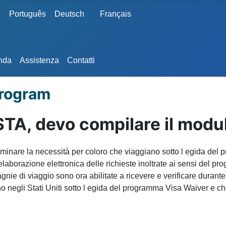
Português
Deutsch
Français
anda
Assistenza
Contatti
Program
STA, devo compilare il mod
nare la necessità per coloro che viaggiano sotto l egida del 
elaborazione elettronica delle richieste inoltrate ai sensi del p
e di viaggio sono ora abilitate a ricevere e verificare durante 
o negli Stati Uniti sotto l egida del programma Visa Waiver e 
DA ANCHE SE TRANSITO NEGLI STATI UNITI PER RAGGI