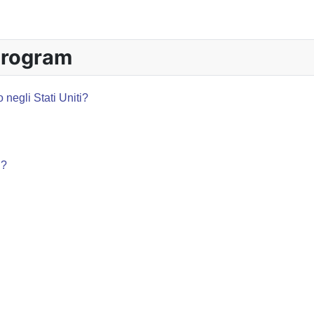
Program
 negli Stati Uniti?
i?