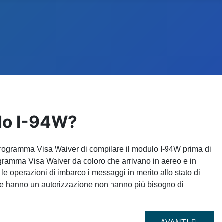
ulo I-94W?
programma Visa Waiver di compilare il modulo I-94W prima di
rogramma Visa Waiver da coloro che arrivano in aereo e in
le operazioni di imbarco i messaggi in merito allo stato di
che hanno un autorizzazione non hanno più bisogno di
UNGERE LA MIA DESTINAZIONE FINALE DI VIAGGIO?
ARTICOLO SUCC