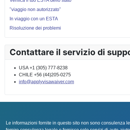
Verifica il tuo ESTA dello stato
"viaggio non autorizzato"
In viaggio con un ESTA
Risoluzione dei problemi
Contattare il servizio di supp
USA +1 (305) 777-8238
CHILE +56 (44)205-0275
info@applyvisawaiver.com
Le informazioni fornite in questo sito non sono consulenza
fornire consulenza legale e fornisce solo servizi di auto-a