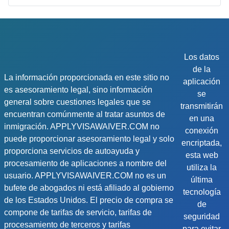
Los datos
de la
La información proporcionada en este sitio no
aplicación
es asesoramiento legal, sino información
se
general sobre cuestiones legales que se
transmitirán
encuentran comúnmente al tratar asuntos de
en una
inmigración. APPLYVISAWAIVER.COM no
conexión
puede proporcionar asesoramiento legal y solo
encriptada,
proporciona servicios de autoayuda y
esta web
procesamiento de aplicaciones a nombre del
utiliza la
usuario. APPLYVISAWAIVER.COM no es un
última
bufete de abogados ni está afiliado al gobierno
tecnología
de los Estados Unidos. El precio de compra se
de
compone de tarifas de servicio, tarifas de
seguridad
procesamiento de terceros y tarifas
para evitar