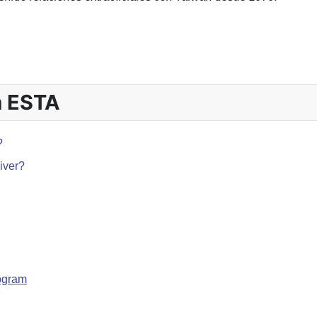
N EL VISA WAIVER PROGRAM?
m ESTA
?
iver?
rogram