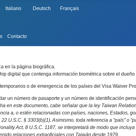
s
Italiano
Deutsch
Français
s
Contacto
a en la página biográfica.
hip digital que contenga información biométrica sobre el dueño
 temporarios o de emergencia de los países del Visa Waiver Pr
ar un número de pasaporte y un número de identificación person
echa en este documento, cabe señalar que la ley Taiwan Relations
ncia a, o estén relacionadas con países, naciones, Estados, go
 22 U.S.C. § 3303(b)(1). Asimismo, toda referencia a “país” o “p
onality Act, 8 U.S.C. 1187, se interpretará de modo que incluya
enido relaciones extraoficiales con Taiwán desde 1979.