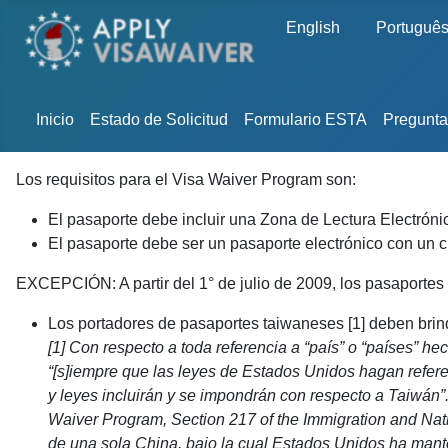
Seleccione su idioma
English
Portuguê
Inicio
Estado de Solicitud
Formulario ESTA
Pregunta
Los requisitos para el Visa Waiver Program son:
El pasaporte debe incluir una Zona de Lectura Electrónic
El pasaporte debe ser un pasaporte electrónico con un c
EXCEPCIÓN: A partir del 1° de julio de 2009, los pasaportes
Los portadores de pasaportes taiwaneses [1] deben brind
[1] Con respecto a toda referencia a “país” o “países” h
“[s]iempre que las leyes de Estados Unidos hagan refere
y leyes incluirán y se impondrán con respecto a Taiwán”.
Waiver Program, Section 217 of the Immigration and Nati
de una sola China, bajo la cual Estados Unidos ha mant