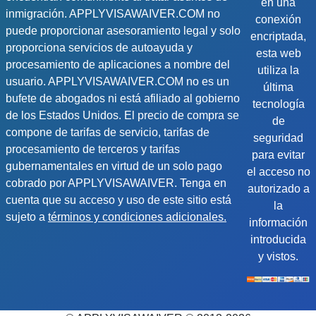
en una
inmigración. APPLYVISAWAIVER.COM no
conexión
puede proporcionar asesoramiento legal y solo
encriptada,
proporciona servicios de autoayuda y
esta web
procesamiento de aplicaciones a nombre del
utiliza la
usuario. APPLYVISAWAIVER.COM no es un
última
bufete de abogados ni está afiliado al gobierno
tecnología
de los Estados Unidos. El precio de compra se
de
compone de tarifas de servicio, tarifas de
seguridad
procesamiento de terceros y tarifas
para evitar
gubernamentales en virtud de un solo pago
el acceso no
cobrado por APPLYVISAWAIVER. Tenga en
autorizado a
cuenta que su acceso y uso de este sitio está
la
sujeto a
términos y condiciones adicionales.
información
introducida
y vistos.