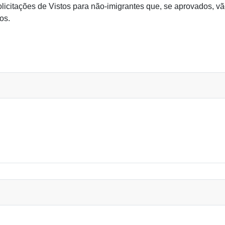
citações de Vistos para não-imigrantes que, se aprovados, vão
os.
 DA MINHA SOLICITAÇÃO?