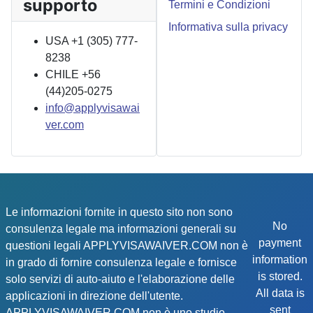
supporto
Termini e Condizioni
Informativa sulla privacy
USA +1 (305) 777-
8238
CHILE +56
(44)205-0275
info@applyvisawai
ver.com
Le informazioni fornite in questo sito non sono
No
consulenza legale ma informazioni generali su
payment
questioni legali APPLYVISAWAIVER.COM non è
information
in grado di fornire consulenza legale e fornisce
is stored.
solo servizi di auto-aiuto e l'elaborazione delle
All data is
applicazioni in direzione dell'utente.
sent
APPLYVISAWAIVER.COM non è uno studio