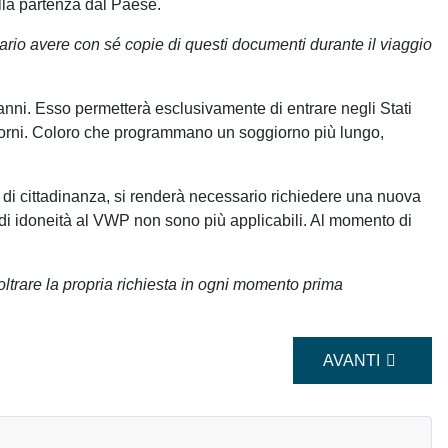
lla partenza dal Paese.
io avere con sé copie di questi documenti durante il viaggio
 anni. Esso permetterà esclusivamente di entrare negli Stati
iorni. Coloro che programmano un soggiorno più lungo,
di cittadinanza, si renderà necessario richiedere una nuova
 di idoneità al VWP non sono più applicabili. Al momento di
ltrare la propria richiesta in ogni momento prima
ARTICOLO SUCC
AVANTI