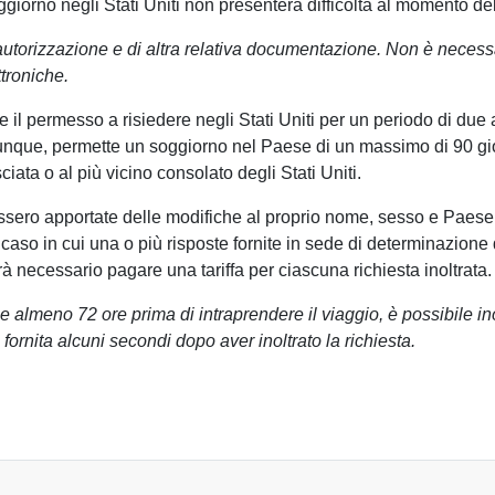
iorno negli Stati Uniti non presenterà difficoltà al momento de
orizzazione e di altra relativa documentazione. Non è necessar
troniche.
e il permesso a risiedere negli Stati Uniti per un periodo di due
munque, permette un soggiorno nel Paese di un massimo di 90 g
iata o al più vicino consolato degli Stati Uniti.
ssero apportate delle modifiche al proprio nome, sesso e Paese 
 caso in cui una o più risposte fornite in sede di determinazione
 necessario pagare una tariffa per ciascuna richiesta inoltrata.
almeno 72 ore prima di intraprendere il viaggio, è possibile ino
fornita alcuni secondi dopo aver inoltrato la richiesta.
RICHIEDERE UN AUTORIZZAZIONE ESTA?