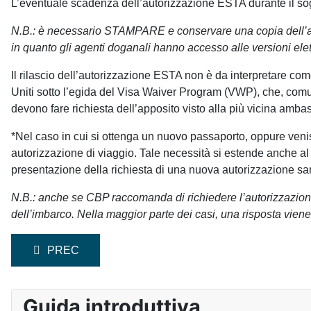
L’eventuale scadenza dell’autorizzazione ESTA durante il sogg
N.B.: è necessario STAMPARE e conservare una copia dell’aut
in quanto gli agenti doganali hanno accesso alle versioni elet
Il rilascio dell’autorizzazione ESTA non è da interpretare com
Uniti sotto l’egida del Visa Waiver Program (VWP), che, co
devono fare richiesta dell’apposito visto alla più vicina ambasc
*Nel caso in cui si ottenga un nuovo passaporto, oppure veni
autorizzazione di viaggio. Tale necessità si estende anche al
presentazione della richiesta di una nuova autorizzazione sarà
N.B.: anche se CBP raccomanda di richiedere l’autorizzazione 
dell’imbarco. Nella maggior parte dei casi, una risposta viene 
ARTICOLO PRECEDENTE: PERCHÉ È NECESSARIO 
PREC
Guida introduttiva