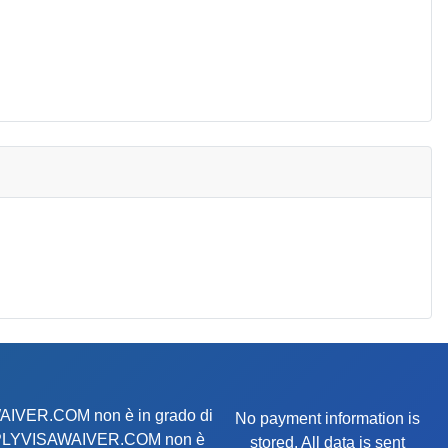
AWAIVER.COM non è in grado di
No payment information is
te. APPLYVISAWAIVER.COM non è
stored. All data is sent