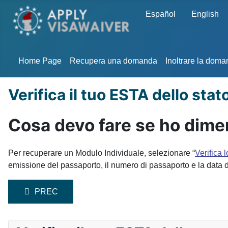
Seleziona la tua lingua
Español
English
Home Page
Recupera una domanda
Inoltrare la dom
Verifica il tuo ESTA dello stat
Cosa devo fare se ho dimen
Per recuperare un Modulo Individuale, selezionare “
Verifica 
emissione del passaporto, il numero di passaporto e la data d
ARTICOLO PRECEDENTE: COME POSSO AGGIORNAR
PREC