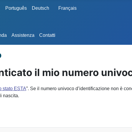
Português
Deutsch
Français
anda
Assistenza
Contatti
o
ticato il mio numero univoc
lo stato ESTA
”. Se il numero univoco d’identificazione non è con
i nascita.
E LE INFORMAZIONI SUL MIO MODULO?