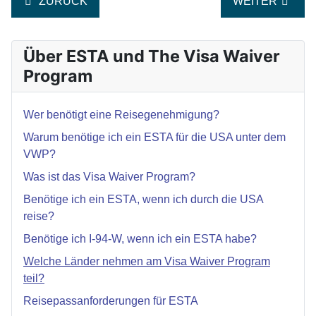
VORHERIGER BEITRAG: BRAUCHE ICH I-94-W, WEN
NÄCHSTER BE
ZURÜCK
WEITER
Über ESTA und The Visa Waiver
Program
Wer benötigt eine Reisegenehmigung?
Warum benötige ich ein ESTA für die USA unter dem
VWP?
Was ist das Visa Waiver Program?
Benötige ich ein ESTA, wenn ich durch die USA
reise?
Benötige ich I-94-W, wenn ich ein ESTA habe?
Welche Länder nehmen am Visa Waiver Program
teil?
Reisepassanforderungen für ESTA