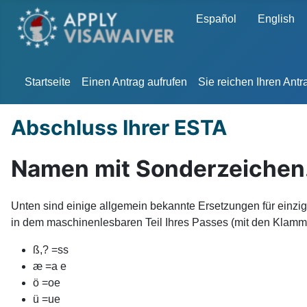
Sprache auswählen
Español
English
Startseite
Einen Antrag aufrufen
Sie reichen Ihren Antr
Abschluss Ihrer ESTA
Namen mit Sonderzeichen. 
Unten sind einige allgemein bekannte Ersetzungen für einzi
in dem maschinenlesbaren Teil Ihres Passes (mit den Klamm
ß,? =ss
æ =a e
ö =oe
ü =ue