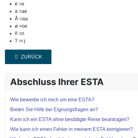
ë =e
ä =ae
Å =aa
ø =oe
ñ =n
? =i j
VORHERIGER BEITRAG: AUSGABELAND STEHT NI
ZURÜCK
Abschluss Ihrer ESTA
Wie bewerbe ich mich um eine ESTA?
Bieten Sie Hilfe bei Eignungsfragen an?
Kann ich ein ESTA ohne bestätigte Reise beantragen?
Wie kann ich einen Fehler in meinem ESTA korrigieren?