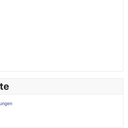
te
gungen